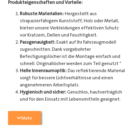
Produkteigenschaften und Vorteile:
Robuste Materialien:
Hergestellt aus
strapazierfähigem Kunststoff, Holz oder Metall,
bieten unsere Verkleidungen effektiven Schutz
vor Kratzern, Dellen und Feuchtigkeit.
Passgenauigkeit:
Exakt auf Ihr Fahrzeugmodell
zugeschnitten. Dank vorgebohrter
Befestigungslöcher ist die Montage einfach und
schnell. Originallöcher werden zum Teil genutzt *
Helle Innenraumoptik:
Das reflektierende Material
sorgt für bessere Lichtverhältnisse und einen
angenehmeren Arbeitsplatz.
Hygienisch und sicher:
Geruchlos, hautverträglich
und für den Einsatz mit Lebensmitteln geeignet.
Zusätzlicher Schutz:
Optional erhältlich mit
Radkastenschutz, großflächigen Seitenteilen und
Mehr
mehr.
Pflegeleicht:
Widerstandsfähig gegen Schmutz