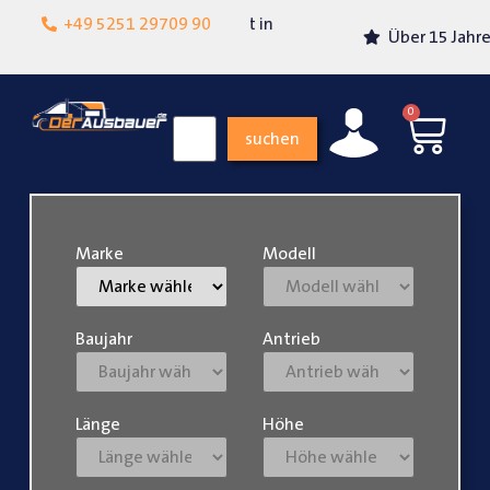
Lokalgeschäft in
+49 5251 29709 90
Über 15 Jahre Erfahrung
Paderborn
0
suchen
Marke
Modell
Baujahr
Antrieb
Länge
Höhe