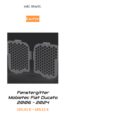
bleibt.
inkl. MwSt.
Anpassungsoptionen:
Kaufen
(je nach Fahrzeugmodell, sind nur die jeweils möglichen
Optionen sichtbar)
Fensterteile:
Ø Fensterloser Laderaum = Im Laderaum sind keine
Fenster vorhanden
Fenstergitter
Ø Fenster im Laderaum = Es sind Fenster in der
Mobietec Fiat Ducato
Schiebtür(en) und in der Heckklappe / Hecktüren, diese
2006 – 2024
Verkleidungsteile werden dann nicht mitgeliefert
165,41
€
–
189,21
€