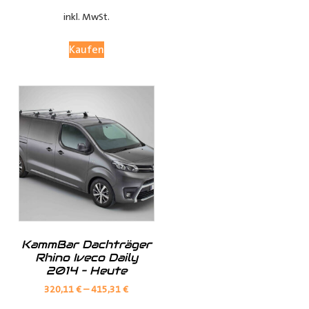
bleibt.
inkl. MwSt.
Anpassungsoptionen:
Kaufen
(je nach Fahrzeugmodell, sind nur die jeweils möglichen
Optionen sichtbar)
Fensterteile:
Ø Fensterloser Laderaum = Im Laderaum sind keine
Fenster vorhanden
KammBar Dachträger
Ø Fenster im Laderaum = Es sind Fenster in der
Rhino Iveco Daily
Schiebtür(en) und in der Heckklappe / Hecktüren, diese
2014 – Heute
Verkleidungsteile werden dann nicht mitgeliefert
320,11
€
–
415,31
€