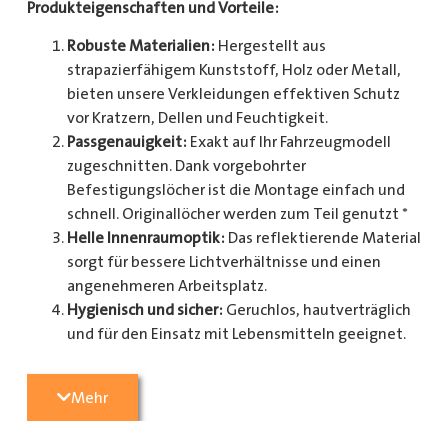
Produkteigenschaften und Vorteile:
Robuste Materialien:
Hergestellt aus
strapazierfähigem Kunststoff, Holz oder Metall,
bieten unsere Verkleidungen effektiven Schutz
vor Kratzern, Dellen und Feuchtigkeit.
Passgenauigkeit:
Exakt auf Ihr Fahrzeugmodell
zugeschnitten. Dank vorgebohrter
Befestigungslöcher ist die Montage einfach und
schnell. Originallöcher werden zum Teil genutzt *
Helle Innenraumoptik:
Das reflektierende Material
sorgt für bessere Lichtverhältnisse und einen
angenehmeren Arbeitsplatz.
Hygienisch und sicher:
Geruchlos, hautverträglich
und für den Einsatz mit Lebensmitteln geeignet.
Zusätzlicher Schutz:
Optional erhältlich mit
Radkastenschutz, großflächigen Seitenteilen und
Mehr
mehr.
Pflegeleicht:
Widerstandsfähig gegen Schmutz