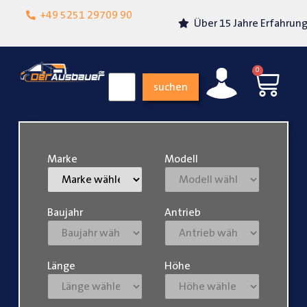
Lokalgeschäft in
+49 5251 29709 90
Über 15 Jahre Erfahrung
Paderborn
0
suchen
Marke
Modell
Baujahr
Antrieb
Länge
Höhe