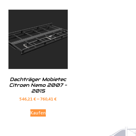
(je nach Fahrzeugmodell, sind nur die jeweils möglichen
Optionen sichtbar)
Fensterteile:
Ø Fensterloser Laderaum = Im Laderaum sind keine
Fenster vorhanden
Dachträger Mobietec
Citroen Nemo 2007 –
Ø Fenster im Laderaum = Es sind Fenster in der
2015
Schiebtür(en) und in der Heckklappe / Hecktüren, diese
546,21
€
–
760,41
€
Verkleidungsteile werden dann nicht mitgeliefert
Kaufen
Werksverkleidung: