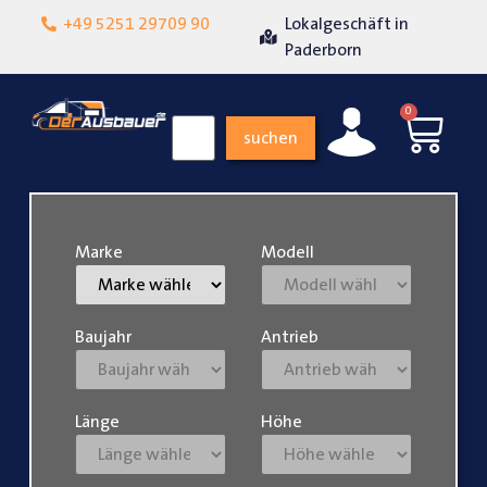
+49 5251 29709 90
Lokalgeschäft in
Über 15 Jahre Erfahrun
Paderborn
0
suchen
Marke
Modell
Baujahr
Antrieb
Länge
Höhe