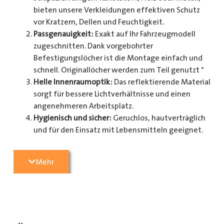
bieten unsere Verkleidungen effektiven Schutz
vor Kratzern, Dellen und Feuchtigkeit.
Passgenauigkeit:
Exakt auf Ihr Fahrzeugmodell
zugeschnitten. Dank vorgebohrter
Befestigungslöcher ist die Montage einfach und
schnell. Originallöcher werden zum Teil genutzt *
Helle Innenraumoptik:
Das reflektierende Material
sorgt für bessere Lichtverhältnisse und einen
angenehmeren Arbeitsplatz.
Hygienisch und sicher:
Geruchlos, hautverträglich
und für den Einsatz mit Lebensmitteln geeignet.
Zusätzlicher Schutz:
Optional erhältlich mit
Radkastenschutz, großflächigen Seitenteilen und
Mehr
mehr.
Pflegeleicht:
Widerstandsfähig gegen Schmutz
und einfache Reinigung.
Spezifikationen:
Verfügbar in verschiedenen Ausführungen: