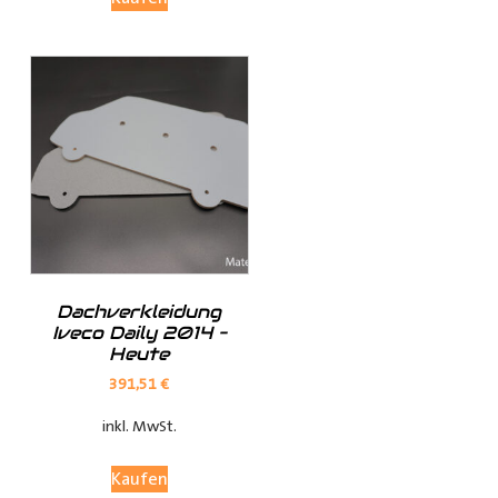
(je nach Fahrzeugmodell, sind nur die jeweils möglichen
Optionen sichtbar)
Fensterteile:
Ø Fensterloser Laderaum = Im Laderaum sind keine
Fenster vorhanden
Dachverkleidung
Ø Fenster im Laderaum = Es sind Fenster in der
Iveco Daily 2014 –
Schiebtür(en) und in der Heckklappe / Hecktüren, diese
Heute
Verkleidungsteile werden dann nicht mitgeliefert
391,51
€
inkl. MwSt.
Werksverkleidung:
Kaufen