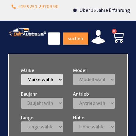
Lokalgeschäft in
+49 5251 29709 90
Über 15 Jahre Erfahrung
Paderborn
0
suchen
Marke
Modell
Baujahr
Antrieb
Länge
Höhe