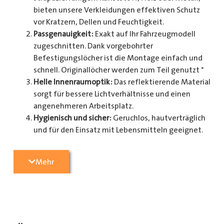
bieten unsere Verkleidungen effektiven Schutz
vor Kratzern, Dellen und Feuchtigkeit.
Passgenauigkeit:
Exakt auf Ihr Fahrzeugmodell
zugeschnitten. Dank vorgebohrter
Befestigungslöcher ist die Montage einfach und
schnell. Originallöcher werden zum Teil genutzt *
Helle Innenraumoptik:
Das reflektierende Material
sorgt für bessere Lichtverhältnisse und einen
angenehmeren Arbeitsplatz.
Hygienisch und sicher:
Geruchlos, hautverträglich
und für den Einsatz mit Lebensmitteln geeignet.
Zusätzlicher Schutz:
Optional erhältlich mit
Radkastenschutz, großflächigen Seitenteilen und
Mehr
mehr.
Pflegeleicht:
Widerstandsfähig gegen Schmutz
und einfache Reinigung.
Spezifikationen:
Verfügbar in verschiedenen Ausführungen: