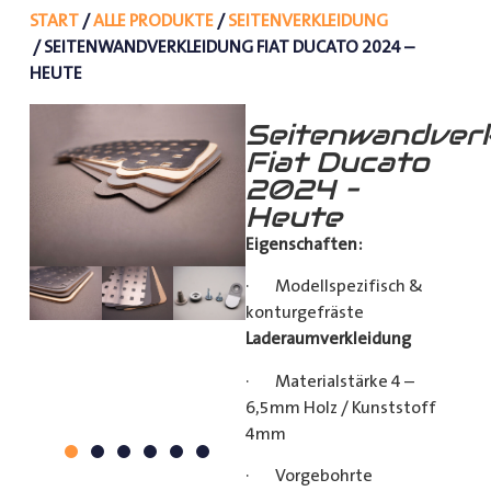
START
/
ALLE PRODUKTE
/
SEITENVERKLEIDUNG
/ SEITENWANDVERKLEIDUNG FIAT DUCATO 2024 –
HEUTE
Seitenwandverk
Fiat Ducato
2024 –
Heute
Eigenschaften:
· Modellspezifisch &
konturgefräste
Laderaumverkleidung
· Materialstärke 4 –
6,5mm Holz / Kunststoff
4mm
· Vorgebohrte