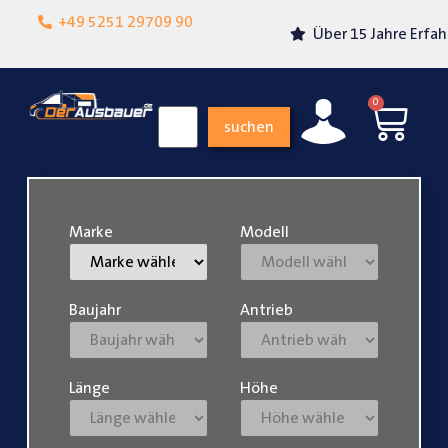
Lokalgeschäft in
+49 5251 29709 90
Über 15 Jahre Erfahrung
Paderborn
0
suchen
Marke
Modell
Baujahr
Antrieb
Länge
Höhe