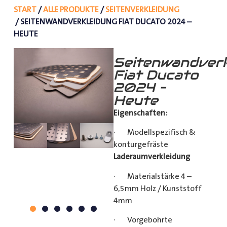
START
/
ALLE PRODUKTE
/
SEITENVERKLEIDUNG
/ SEITENWANDVERKLEIDUNG FIAT DUCATO 2024 –
HEUTE
Seitenwandverk
Fiat Ducato
2024 –
Heute
Eigenschaften:
· Modellspezifisch &
konturgefräste
Laderaumverkleidung
· Materialstärke 4 –
6,5mm Holz / Kunststoff
4mm
· Vorgebohrte