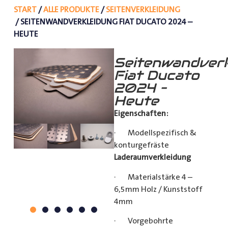
START
/
ALLE PRODUKTE
/
SEITENVERKLEIDUNG
/ SEITENWANDVERKLEIDUNG FIAT DUCATO 2024 –
HEUTE
Seitenwandverk
Fiat Ducato
2024 –
Heute
Eigenschaften:
· Modellspezifisch &
konturgefräste
Laderaumverkleidung
· Materialstärke 4 –
6,5mm Holz / Kunststoff
4mm
· Vorgebohrte