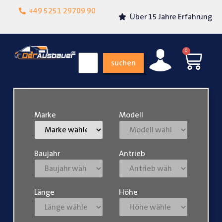
Lokalgeschäft in
+49 5251 29709 90
Über 15 Jahre Erfahrung
Paderborn
0
suchen
Marke
Modell
Baujahr
Antrieb
Länge
Höhe