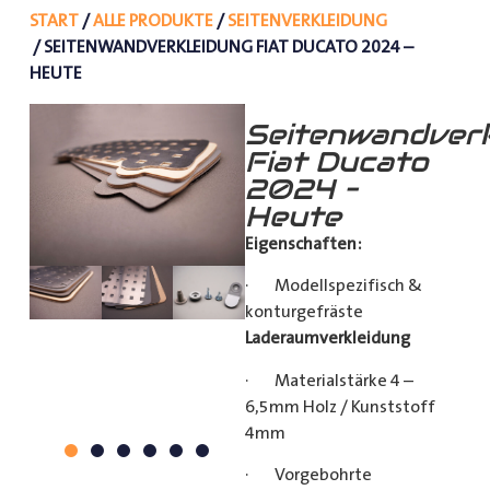
START
/
ALLE PRODUKTE
/
SEITENVERKLEIDUNG
/ SEITENWANDVERKLEIDUNG FIAT DUCATO 2024 –
HEUTE
Seitenwandverk
Fiat Ducato
2024 –
Heute
Eigenschaften:
· Modellspezifisch &
konturgefräste
Laderaumverkleidung
· Materialstärke 4 –
6,5mm Holz / Kunststoff
4mm
· Vorgebohrte