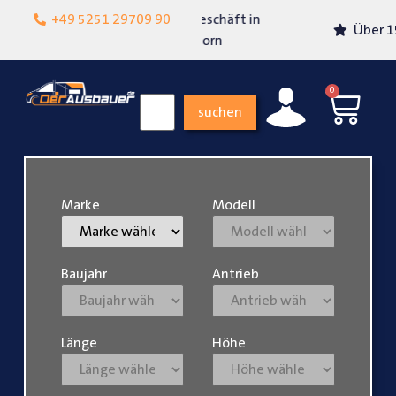
Lokalgeschäft in
+49 5251 29709 90
Über 15 Jahre Erfahrung
Paderborn
0
suchen
Marke
Modell
Baujahr
Antrieb
Länge
Höhe