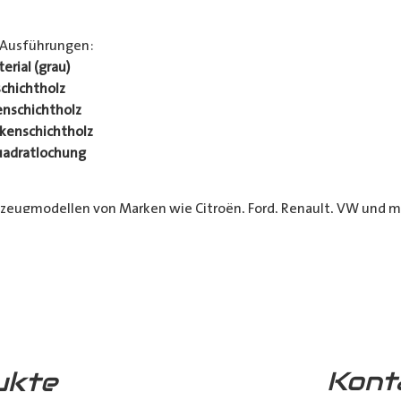
 Ausführungen:
rial (grau)
chichtholz
nschichtholz
kenschichtholz
uadratlochung
rzeugmodellen von Marken wie Citroën, Ford, Renault, VW und me
 Kurier- und Lieferdienste sowie Transportunternehmen. Unser
h Ihr Fahrzeug länger in Top-Zustand bleibt.
 die jeweils möglichen Optionen sichtbar)
Kont
ukte