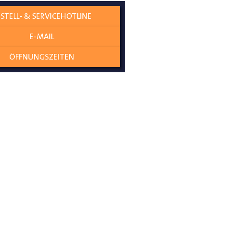
STELL- & SERVICEHOTLINE
E-MAIL
ÖFFNUNGSZEITEN
diese Verkleidungsteile werden
der Seitenwand
e und Türen zu Schützen