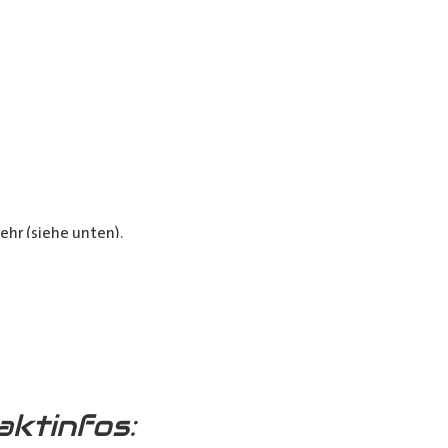
hr (siehe unten).
e Verkleidungen bieten optimalen
aktinfos: