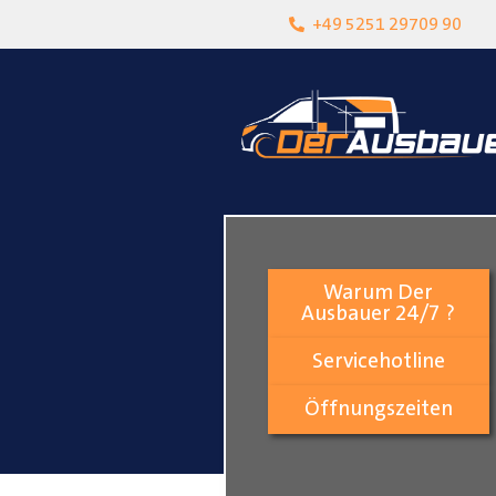
heit
Lokalgeschäft in Paderborn
+49 5251 29709 90
Warum Der
Ausbauer 24/7 ?
Servicehotline
Öffnungszeiten