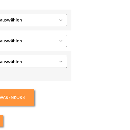
ing_class]
 WARENKORB