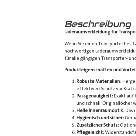
Beschreibung
Laderaumverkleidung für Transpor
Wenn Sie einen Transporter besitz
hochwertigen Laderaumverkleidun
für alle gängigen Transporter- u
Produkteigenschaften und Vortei
Robuste Materialien:
Herges
effektiven Schutz vor Kratze
Passgenauigkeit:
Exakt auf 
und schnell. Originallöcher 
Helle Innenraumoptik:
Das r
Hygienisch und sicher:
Geruc
Zusätzlicher Schutz:
Optiona
Pflegeleicht:
Widerstandsfä