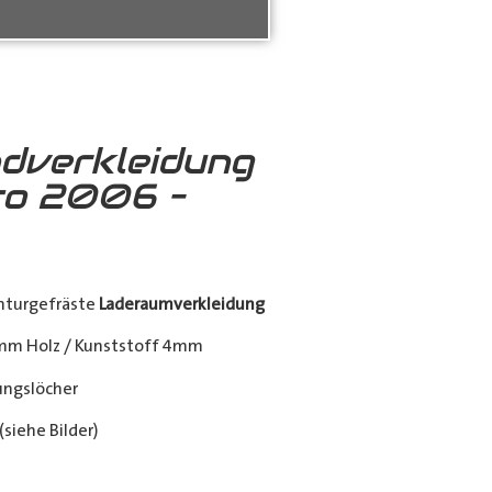
dverkleidung
to 2006 –
nturgefräste
Laderaumverkleidung
mm Holz / Kunststoff 4mm
ngslöcher
siehe Bilder)