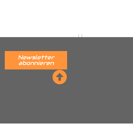
fert
ge
Newsletter
abonnieren
he Sitzreihe mit Trennwand (Bitte