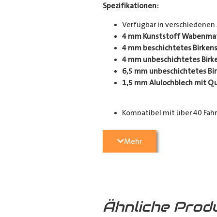
Spezifikationen:
Verfügbar in verschiedenen
4 mm Kunststoff Wabenmate
4 mm beschichtetes Birkens
4 mm unbeschichtetes Birke
6,5 mm unbeschichtetes Bir
1,5 mm Alulochblech mit Q
Kompatibel mit über 40 Fah
Einsatzbereiche:
Mehr
Perfekt geeignet für Handwerker,
Schutz für Ihren Laderaum, wodurc
Anpassungsoptionen:
(je nach Fahrzeugmodell, sind nur
Ähnliche Prod