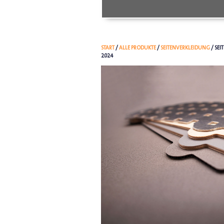
START
/
ALLE PRODUKTE
/
SEITENVERKLEIDUNG
/ SEI
2024