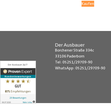
Kaufen
Ø Mit großflächigen Seitenteilen
Ø Ohne Großflächigen Seitenteile
Radkastenschutz
: In Ihrem Lader
Der Ausbauer
Borchener Straße 334c
33106 Paderborn
Tel: 05251/29709-90
Ø Mit werkseitigen Radkastenschu
WhatsApp: 05251/29709-90
Ø Ohne werkseitigen Radkastensc
Kastenwagen mit Doppelkabine:
Ø Mit vorhandener Doppelkabine, d