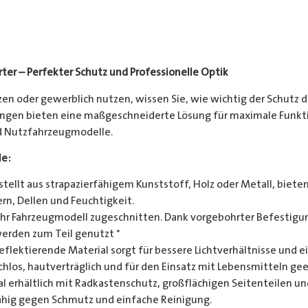
ter – Perfekter Schutz und Professionelle Optik
en oder gewerblich nutzen, wissen Sie, wie wichtig der Schutz d
gen bieten eine maßgeschneiderte Lösung für maximale Funktion
nd Nutzfahrzeugmodelle.
le:
tellt aus strapazierfähigem Kunststoff, Holz oder Metall, biete
rn, Dellen und Feuchtigkeit.
Ihr Fahrzeugmodell zugeschnitten. Dank vorgebohrter Befestigun
werden zum Teil genutzt *
eflektierende Material sorgt für bessere Lichtverhältnisse und
hlos, hautverträglich und für den Einsatz mit Lebensmitteln gee
l erhältlich mit Radkastenschutz, großflächigen Seitenteilen un
hig gegen Schmutz und einfache Reinigung.