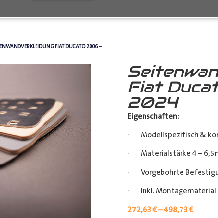
TENWANDVERKLEIDUNG FIAT DUCATO 2006 –
Seitenwan
Fiat Duca
2024
Eigenschaften:
· Modellspezifisch & ko
· Materialstärke 4 – 6,5
· Vorgebohrte Befestigu
· Inkl. Montagematerial (
272,63
€
–
498,73
€