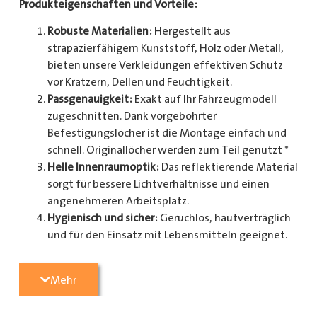
Produkteigenschaften und Vorteile:
Robuste Materialien:
Hergestellt aus
strapazierfähigem Kunststoff, Holz oder Metall,
bieten unsere Verkleidungen effektiven Schutz
vor Kratzern, Dellen und Feuchtigkeit.
Passgenauigkeit:
Exakt auf Ihr Fahrzeugmodell
zugeschnitten. Dank vorgebohrter
Befestigungslöcher ist die Montage einfach und
schnell. Originallöcher werden zum Teil genutzt *
Helle Innenraumoptik:
Das reflektierende Material
sorgt für bessere Lichtverhältnisse und einen
angenehmeren Arbeitsplatz.
Hygienisch und sicher:
Geruchlos, hautverträglich
und für den Einsatz mit Lebensmitteln geeignet.
Zusätzlicher Schutz:
Optional erhältlich mit
Radkastenschutz, großflächigen Seitenteilen und
Mehr
mehr.
Pflegeleicht:
Widerstandsfähig gegen Schmutz