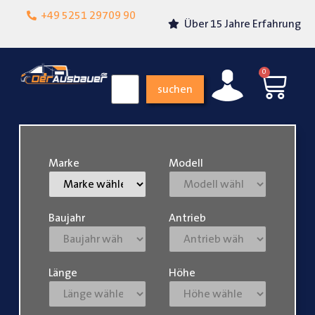
Lokalgeschäft in
+49 5251 29709 90
Über 15 Jahre Erfahrung
Paderborn
0
suchen
Marke
Modell
Baujahr
Antrieb
Länge
Höhe