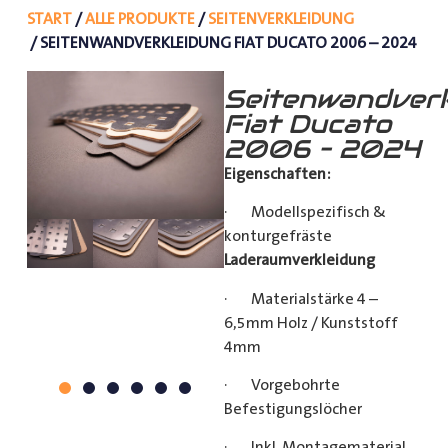
START
/
ALLE PRODUKTE
/
SEITENVERKLEIDUNG
/ SEITENWANDVERKLEIDUNG FIAT DUCATO 2006 – 2024
Seitenwandverk
Fiat Ducato
2006 – 2024
Eigenschaften:
· Modellspezifisch &
konturgefräste
Laderaumverkleidung
· Materialstärke 4 –
6,5mm Holz / Kunststoff
4mm
· Vorgebohrte
Befestigungslöcher
· Inkl. Montagematerial