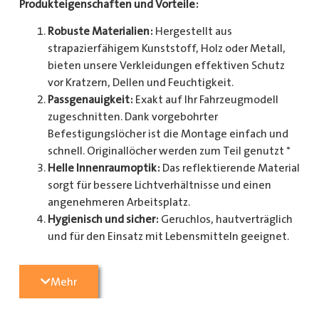
Produkteigenschaften und Vorteile:
Robuste Materialien:
Hergestellt aus
strapazierfähigem Kunststoff, Holz oder Metall,
bieten unsere Verkleidungen effektiven Schutz
vor Kratzern, Dellen und Feuchtigkeit.
Passgenauigkeit:
Exakt auf Ihr Fahrzeugmodell
zugeschnitten. Dank vorgebohrter
Befestigungslöcher ist die Montage einfach und
schnell. Originallöcher werden zum Teil genutzt *
Helle Innenraumoptik:
Das reflektierende Material
sorgt für bessere Lichtverhältnisse und einen
angenehmeren Arbeitsplatz.
Hygienisch und sicher:
Geruchlos, hautverträglich
und für den Einsatz mit Lebensmitteln geeignet.
Zusätzlicher Schutz:
Optional erhältlich mit
Radkastenschutz, großflächigen Seitenteilen und
Mehr
mehr.
Pflegeleicht:
Widerstandsfähig gegen Schmutz