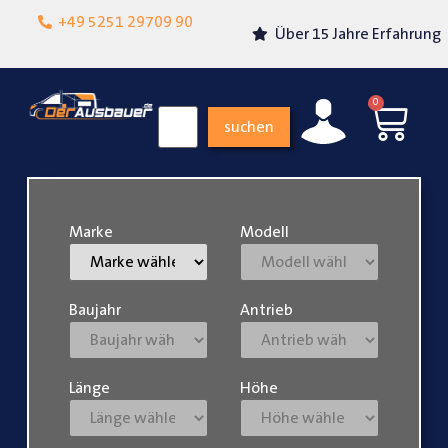
Lokalgeschäft in
+49 5251 29709 90
Über 15 Jahre Erfahrung
Paderborn
0
suchen
Marke
Modell
Baujahr
Antrieb
Länge
Höhe