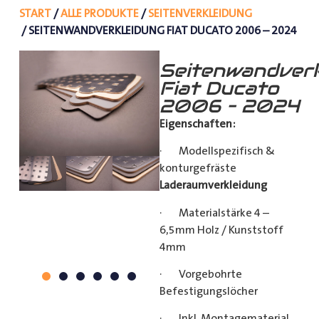
START
/
ALLE PRODUKTE
/
SEITENVERKLEIDUNG
/ SEITENWANDVERKLEIDUNG FIAT DUCATO 2006 – 2024
Seitenwandverk
Fiat Ducato
2006 – 2024
Eigenschaften:
· Modellspezifisch &
konturgefräste
Laderaumverkleidung
· Materialstärke 4 –
6,5mm Holz / Kunststoff
4mm
· Vorgebohrte
Befestigungslöcher
· Inkl. Montagematerial