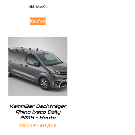
bleibt.
inkl. MwSt.
Anpassungsoptionen:
Kaufen
(je nach Fahrzeugmodell, sind nur die jeweils möglichen
Optionen sichtbar)
Fensterteile:
Ø Fensterloser Laderaum = Im Laderaum sind keine
Fenster vorhanden
KammBar Dachträger
Ø Fenster im Laderaum = Es sind Fenster in der
Rhino Iveco Daily
Schiebtür(en) und in der Heckklappe / Hecktüren, diese
2014 – Heute
Verkleidungsteile werden dann nicht mitgeliefert
320,11
€
–
415,31
€