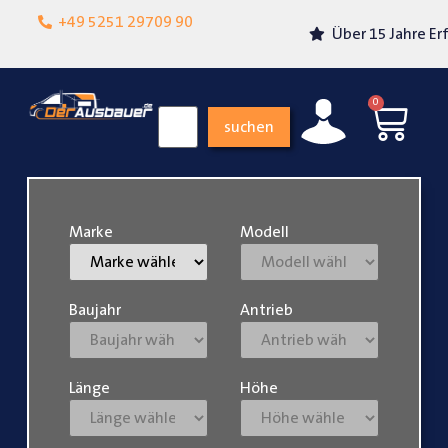
Lokalgeschäft in
+49 5251 29709 90
Über 15 Jahre Erfahrung
Paderborn
0
suchen
Marke
Modell
Baujahr
Antrieb
Länge
Höhe