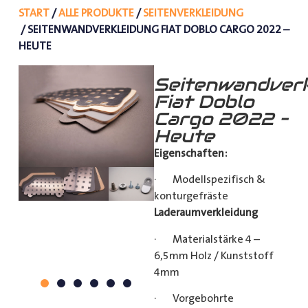
START
/
ALLE PRODUKTE
/
SEITENVERKLEIDUNG
/ SEITENWANDVERKLEIDUNG FIAT DOBLO CARGO 2022 –
HEUTE
Seitenwandverk
Fiat Doblo
Cargo 2022 –
Heute
Eigenschaften:
· Modellspezifisch &
konturgefräste
Laderaumverkleidung
· Materialstärke 4 –
6,5mm Holz / Kunststoff
4mm
· Vorgebohrte