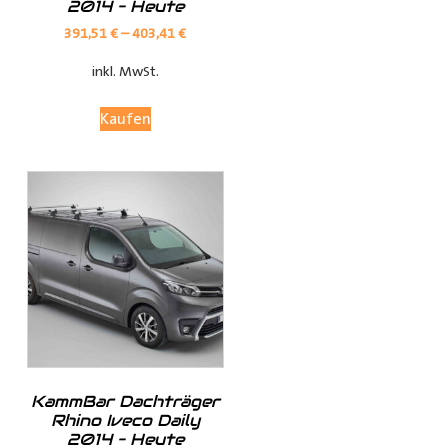
2014 – Heute
Verkleidungen bieten optimalen Schutz für Ihren
Laderaum, wodurch Ihr Fahrzeug länger in Top-Zustand
391,51
€
–
403,41
€
bleibt.
inkl. MwSt.
Anpassungsoptionen:
Kaufen
(je nach Fahrzeugmodell, sind nur die jeweils möglichen
Optionen sichtbar)
Fensterteile:
Ø Fensterloser Laderaum = Im Laderaum sind keine
Fenster vorhanden
KammBar Dachträger
Ø Fenster im Laderaum = Es sind Fenster in der
Rhino Iveco Daily
Schiebtür(en) und in der Heckklappe / Hecktüren, diese
2014 – Heute