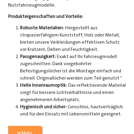
Nutzfahrzeugmodelle.
Produkteigenschaften und Vorteile:
Robuste Materialien:
Hergestellt aus
strapazierfähigem Kunststoff, Holz oder Metall,
bieten unsere Verkleidungen effektiven Schutz
vor Kratzern, Dellen und Feuchtigkeit.
Passgenauigkeit:
Exakt auf Ihr Fahrzeugmodell
zugeschnitten. Dank vorgebohrter
Befestigungslöcher ist die Montage einfach und
schnell. Originallöcher werden zum Teil genutzt *
Helle Innenraumoptik:
Das reflektierende Material
sorgt für bessere Lichtverhältnisse und einen
angenehmeren Arbeitsplatz.
Hygienisch und sicher:
Geruchlos, hautverträglich
und für den Einsatz mit Lebensmitteln geeignet.
Zusätzlicher Schutz:
Optional erhältlich mit
Radkastenschutz, großflächigen Seitenteilen und
Mehr