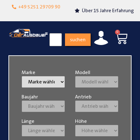
Lokalgeschäft in
+49 5251 29709 90
Über 15 Jahre Erfahrung
Paderborn
0
suchen
Marke
Modell
Baujahr
Antrieb
Länge
Höhe