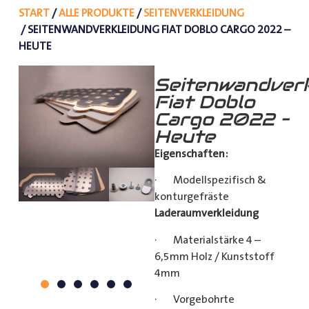
START
/
ALLE PRODUKTE
/
SEITENVERKLEIDUNG
/ SEITENWANDVERKLEIDUNG FIAT DOBLO CARGO 2022 –
HEUTE
Seitenwandverk
Fiat Doblo
Cargo 2022 –
Heute
Eigenschaften:
· Modellspezifisch &
konturgefräste
Laderaumverkleidung
· Materialstärke 4 –
6,5mm Holz / Kunststoff
4mm
· Vorgebohrte