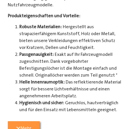
Nutzfahrzeugmodelle.
Produkteigenschaften und Vorteile:
Robuste Materialien:
Hergestellt aus
strapazierfähigem Kunststoff, Holz oder Metall,
bieten unsere Verkleidungen effektiven Schutz
vor Kratzern, Dellen und Feuchtigkeit.
Passgenauigkeit:
Exakt auf Ihr Fahrzeugmodell
zugeschnitten. Dank vorgebohrter
Befestigungslöcher ist die Montage einfach und
schnell. Originallöcher werden zum Teil genutzt *
Helle Innenraumoptik:
Das reflektierende Material
sorgt für bessere Lichtverhältnisse und einen
angenehmeren Arbeitsplatz.
Hygienisch und sicher:
Geruchlos, hautverträglich
und für den Einsatz mit Lebensmitteln geeignet.
Zusätzlicher Schutz:
Optional erhältlich mit
Radkastenschutz, großflächigen Seitenteilen und
Mehr