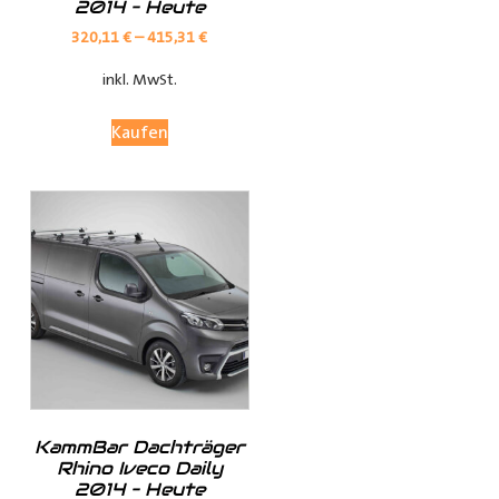
2014 – Heute
Verkleidungen bieten optimalen Schutz für Ihren
Laderaum, wodurch Ihr Fahrzeug länger in Top-Zustand
320,11
€
–
415,31
€
bleibt.
inkl. MwSt.
Anpassungsoptionen:
Kaufen
(je nach Fahrzeugmodell, sind nur die jeweils möglichen
Optionen sichtbar)
Fensterteile:
Ø Fensterloser Laderaum = Im Laderaum sind keine
Fenster vorhanden
KammBar Dachträger
Ø Fenster im Laderaum = Es sind Fenster in der
Rhino Iveco Daily
Schiebtür(en) und in der Heckklappe / Hecktüren, diese
2014 – Heute