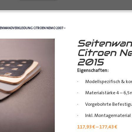
ITENWANDVERKLEIDUNG CITROEN NEMO 2007 –
Seitenwan
Citroen N
2015
Eigenschaften:
· Modellspezifisch & ko
· Materialstärke 4 – 6,5
· Vorgebohrte Befestigu
· Inkl. Montagematerial (
117,93
€
–
177,43
€