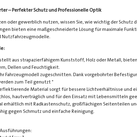
ter – Perfekter Schutz und Professionelle Optik
en oder gewerblich nutzen, wissen Sie, wie wichtig der Schutz d
gen bieten eine maßgeschneiderte Lösung für maximale Funktion
nd Nutzfahrzeugmodelle.
le:
tellt aus strapazierfähigem Kunststoff, Holz oder Metall, biete
rn, Dellen und Feuchtigkeit.
Ihr Fahrzeugmodell zugeschnitten. Dank vorgebohrter Befestigun
werden zum Teil genutzt *
eflektierende Material sorgt für bessere Lichtverhältnisse und
hlos, hautverträglich und für den Einsatz mit Lebensmitteln gee
l erhältlich mit Radkastenschutz, großflächigen Seitenteilen un
hig gegen Schmutz und einfache Reinigung.
 Ausführungen: