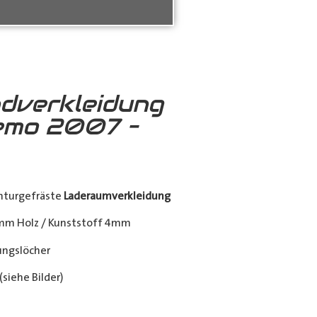
dverkleidung
emo 2007 –
nturgefräste
Laderaumverkleidung
mm Holz / Kunststoff 4mm
ngslöcher
siehe Bilder)