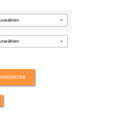
ing_class]
 WARENKORB