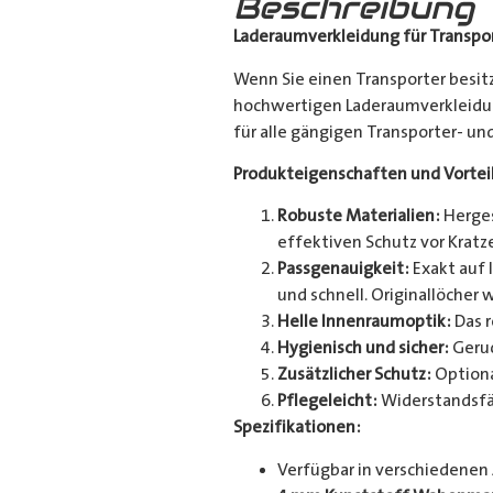
Beschreibung
Laderaumverkleidung für Transpor
Wenn Sie einen Transporter besitz
hochwertigen Laderaumverkleidun
für alle gängigen Transporter- u
Produkteigenschaften und Vortei
Robuste Materialien:
Herges
effektiven Schutz vor Kratze
Passgenauigkeit:
Exakt auf 
und schnell. Originallöcher 
Helle Innenraumoptik:
Das r
Hygienisch und sicher:
Geruc
Zusätzlicher Schutz:
Optiona
Pflegeleicht:
Widerstandsfä
Spezifikationen:
Verfügbar in verschiedenen