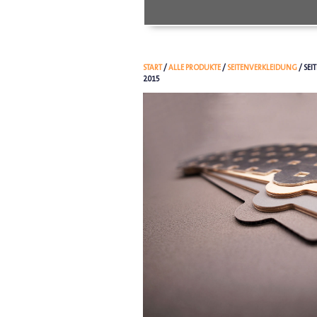
START
/
ALLE PRODUKTE
/
SEITENVERKLEIDUNG
/ SE
2015