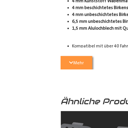
4 mm Kunststoff Wabenmate
4 mm beschichtetes Birkens
4 mm unbeschichtetes Birke
6,5 mm unbeschichtetes Bir
1,5 mm Alulochblech mit Q
Kompatibel mit über 40 Fah
Einsatzbereiche:
Mehr
Perfekt geeignet für Handwerker,
Schutz für Ihren Laderaum, wodurc
Anpassungsoptionen:
(je nach Fahrzeugmodell, sind nur
Ähnliche Prod
Fensterteile: