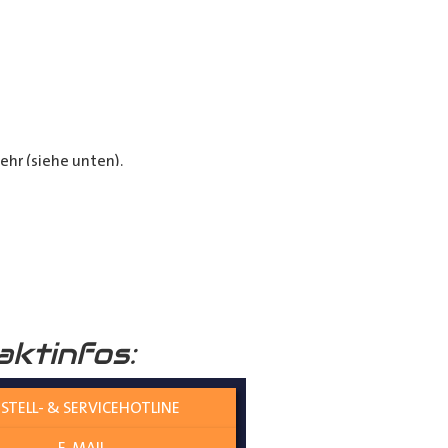
hr (siehe unten).
e Verkleidungen bieten optimalen
aktinfos:
STELL- & SERVICEHOTLINE