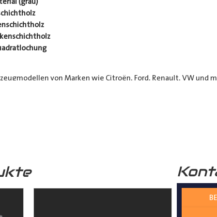
rial (grau)
chichtholz
nschichtholz
kenschichtholz
uadratlochung
rzeugmodellen von Marken wie Citroën, Ford, Renault, VW und me
 Kurier- und Lieferdienste sowie Transportunternehmen. Unser
h Ihr Fahrzeug länger in Top-Zustand bleibt.
 die jeweils möglichen Optionen sichtbar)
Kont
ukte
BE