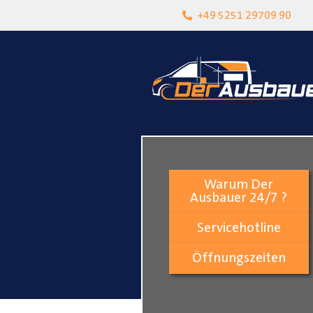
heit
Lokalgeschäft in Paderborn
+49 5251 29709 90
Warum Der
Ausbauer 24/7 ?
Servicehotline
Öffnungszeiten