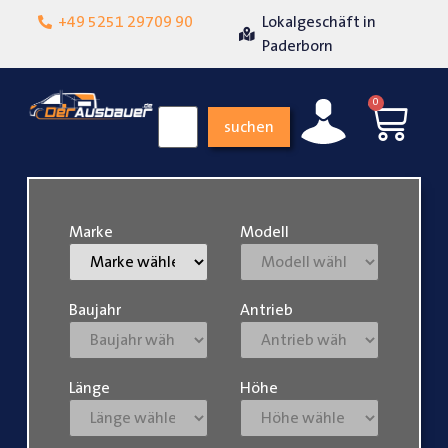
+49 5251 29709 90
Lokalgeschäft in
Über 15 Jahre Erfah
eit
Paderborn
0
suchen
Marke
Modell
Baujahr
Antrieb
Länge
Höhe