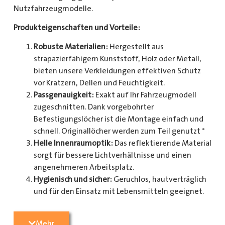
Nutzfahrzeugmodelle.
Produkteigenschaften und Vorteile:
Robuste Materialien:
Hergestellt aus
strapazierfähigem Kunststoff, Holz oder Metall,
bieten unsere Verkleidungen effektiven Schutz
vor Kratzern, Dellen und Feuchtigkeit.
Passgenauigkeit:
Exakt auf Ihr Fahrzeugmodell
zugeschnitten. Dank vorgebohrter
Befestigungslöcher ist die Montage einfach und
schnell. Originallöcher werden zum Teil genutzt *
Helle Innenraumoptik:
Das reflektierende Material
sorgt für bessere Lichtverhältnisse und einen
angenehmeren Arbeitsplatz.
Hygienisch und sicher:
Geruchlos, hautverträglich
und für den Einsatz mit Lebensmitteln geeignet.
Zusätzlicher Schutz:
Optional erhältlich mit
Radkastenschutz, großflächigen Seitenteilen und
Mehr