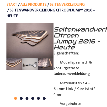
START
/
ALLE PRODUKTE
/
SEITENVERKLEIDUNG
/ SEITENWANDVERKLEIDUNG CITROEN JUMPY 2016 –
HEUTE
Seitenwandverk
Citroen
Jumpy 2016 –
Heute
Eigenschaften:
· Modellspezifisch &
konturgefräste
Laderaumverkleidung
· Materialstärke 4 –
6,5mm Holz / Kunststoff
4mm
· Vorgebohrte