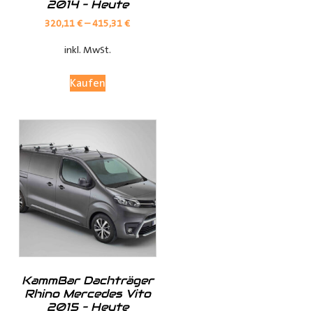
2014 – Heute
Verkleidungen bieten optimalen Schutz für Ihren
Laderaum, wodurch Ihr Fahrzeug länger in Top-Zustand
320,11
€
–
415,31
€
bleibt.
inkl. MwSt.
Anpassungsoptionen:
Kaufen
(je nach Fahrzeugmodell, sind nur die jeweils möglichen
Optionen sichtbar)
Fensterteile:
Ø Fensterloser Laderaum = Im Laderaum sind keine
Fenster vorhanden
KammBar Dachträger
Ø Fenster im Laderaum = Es sind Fenster in der
Rhino Mercedes Vito
Schiebtür(en) und in der Heckklappe / Hecktüren, diese
2015 – Heute