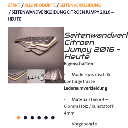
START
/
ALLE PRODUKTE
/
SEITENVERKLEIDUNG
/ SEITENWANDVERKLEIDUNG CITROEN JUMPY 2016 –
HEUTE
Seitenwandverk
Citroen
Jumpy 2016 –
Heute
Eigenschaften:
· Modellspezifisch &
konturgefräste
Laderaumverkleidung
· Materialstärke 4 –
6,5mm Holz / Kunststoff
4mm
· Vorgebohrte