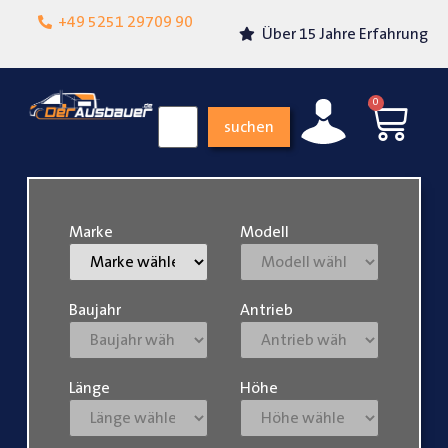
Lokalgeschäft in
+49 5251 29709 90
Über 15 Jahre Erfahrung
Paderborn
0
suchen
Marke
Modell
Baujahr
Antrieb
Länge
Höhe