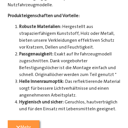
Nutzfahrzeugmodelle.
Produkteigenschaften und Vorteile:
Robuste Materialien:
Hergestellt aus
strapazierfähigem Kunststoff, Holz oder Metall,
bieten unsere Verkleidungen effektiven Schutz
vor Kratzern, Dellen und Feuchtigkeit.
Passgenauigkeit:
Exakt auf Ihr Fahrzeugmodell
zugeschnitten. Dank vorgebohrter
Befestigungslöcher ist die Montage einfach und
schnell. Originallöcher werden zum Teil genutzt *
Helle Innenraumoptik:
Das reflektierende Material
sorgt für bessere Lichtverhältnisse und einen
angenehmeren Arbeitsplatz.
Hygienisch und sicher:
Geruchlos, hautverträglich
und für den Einsatz mit Lebensmitteln geeignet.
Zusätzlicher Schutz:
Optional erhältlich mit
Radkastenschutz, großflächigen Seitenteilen und
Mehr