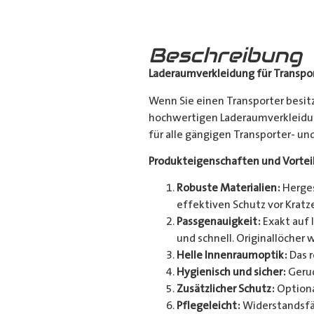
Beschreibung
Laderaumverkleidung für Transpor
Wenn Sie einen Transporter besitz
hochwertigen Laderaumverkleidun
für alle gängigen Transporter- u
Produkteigenschaften und Vortei
Robuste Materialien:
Herges
effektiven Schutz vor Kratze
Passgenauigkeit:
Exakt auf 
und schnell. Originallöcher 
Helle Innenraumoptik:
Das r
Hygienisch und sicher:
Geruc
Zusätzlicher Schutz:
Optiona
Pflegeleicht:
Widerstandsfä