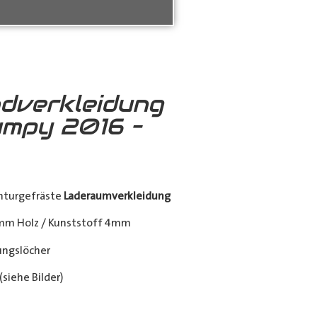
dverkleidung
umpy 2016 –
nturgefräste
Laderaumverkleidung
mm Holz / Kunststoff 4mm
ngslöcher
siehe Bilder)