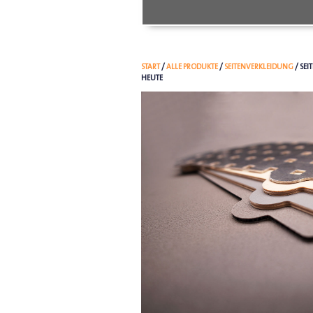
START
/
ALLE PRODUKTE
/
SEITENVERKLEIDUNG
/ SE
HEUTE