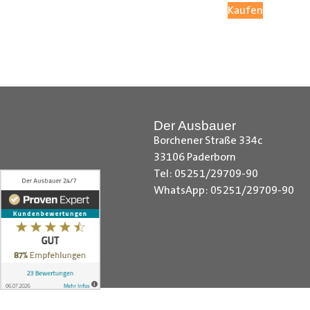
Kaufen
Ø Mit großflächigen Seitenteilen
Ø Ohne Großflächigen Seitenteile
Radkastenschutz
: In Ihrem Lader
Der Ausbauer
Borchener Straße 334c
33106 Paderborn
Tel: 05251/29709-90
Ø Mit werkseitigen Radkastenschu
WhatsApp: 05251/29709-90
Ø Ohne werkseitigen Radkastensc
Kastenwagen mit Doppelkabine:
Ø Mit vorhandener Doppelkabine, d