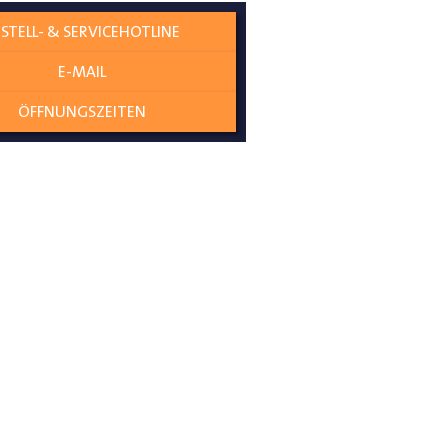
STELL- & SERVICEHOTLINE
E-MAIL
ÖFFNUNGSZEITEN
diese Verkleidungsteile werden
der Seitenwand
e und Türen zu Schützen