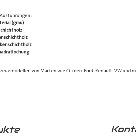
 Ausführungen:
rial (grau)
chichtholz
nschichtholz
kenschichtholz
uadratlochung
rzeugmodellen von Marken wie Citroën, Ford, Renault, VW und me
 Kurier- und Lieferdienste sowie Transportunternehmen. Unser
h Ihr Fahrzeug länger in Top-Zustand bleibt.
 die jeweils möglichen Optionen sichtbar)
Kont
ukte