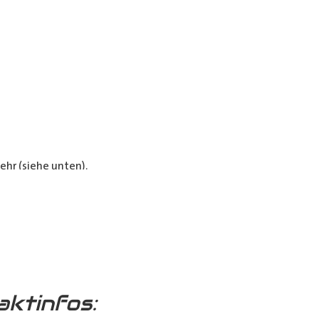
hr (siehe unten).
e Verkleidungen bieten optimalen
aktinfos: