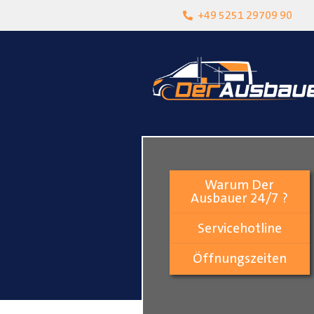
heit
Lokalgeschäft in Paderborn
+49 5251 29709 90
Warum Der
Ausbauer 24/7 ?
Servicehotline
Öffnungszeiten