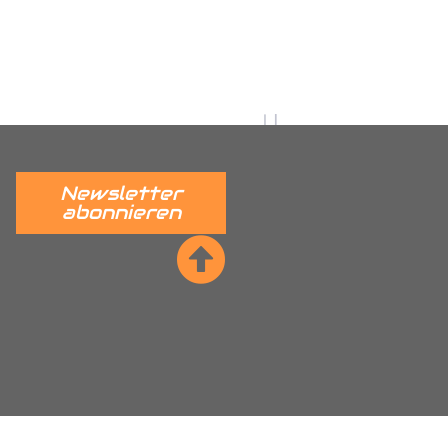
fert
ge
Newsletter
abonnieren
he Sitzreihe mit Trennwand (Bitte