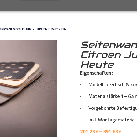
ITENWANDVERKLEIDUNG CITROEN JUMPY 2016 –
Seitenwan
Citroen J
Heute
Eigenschaften:
· Modellspezifisch & ko
· Materialstärke 4 – 6,5
· Vorgebohrte Befestigu
· Inkl. Montagematerial (
201,23
€
–
391,63
€