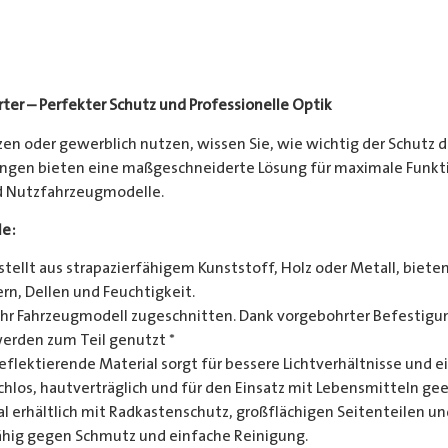
ter – Perfekter Schutz und Professionelle Optik
en oder gewerblich nutzen, wissen Sie, wie wichtig der Schutz d
gen bieten eine maßgeschneiderte Lösung für maximale Funktion
nd Nutzfahrzeugmodelle.
le:
tellt aus strapazierfähigem Kunststoff, Holz oder Metall, biete
rn, Dellen und Feuchtigkeit.
Ihr Fahrzeugmodell zugeschnitten. Dank vorgebohrter Befestigun
werden zum Teil genutzt *
eflektierende Material sorgt für bessere Lichtverhältnisse und
hlos, hautverträglich und für den Einsatz mit Lebensmitteln gee
l erhältlich mit Radkastenschutz, großflächigen Seitenteilen un
hig gegen Schmutz und einfache Reinigung.