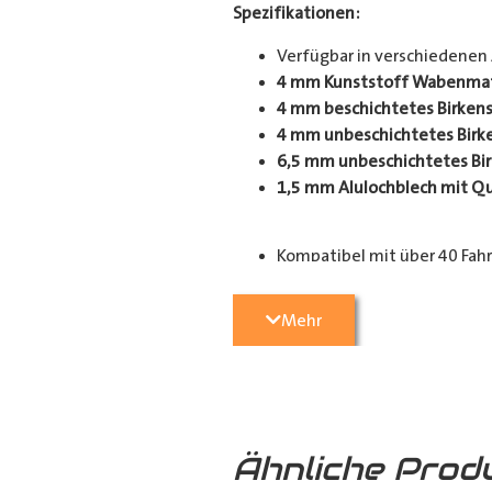
Spezifikationen:
Verfügbar in verschiedenen
4 mm Kunststoff Wabenmate
4 mm beschichtetes Birkens
4 mm unbeschichtetes Birke
6,5 mm unbeschichtetes Bir
1,5 mm Alulochblech mit Q
Kompatibel mit über 40 Fah
Einsatzbereiche:
Mehr
Perfekt geeignet für Handwerker,
Schutz für Ihren Laderaum, wodurc
Anpassungsoptionen:
(je nach Fahrzeugmodell, sind nur
Ähnliche Prod