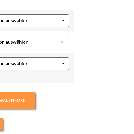
ing_class]
 WARENKORB