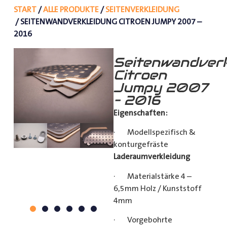
START
/
ALLE PRODUKTE
/
SEITENVERKLEIDUNG
/ SEITENWANDVERKLEIDUNG CITROEN JUMPY 2007 –
2016
Seitenwandverk
Citroen
Jumpy 2007
– 2016
Eigenschaften:
· Modellspezifisch &
konturgefräste
Laderaumverkleidung
· Materialstärke 4 –
6,5mm Holz / Kunststoff
4mm
· Vorgebohrte