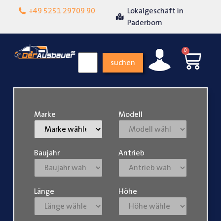
+49 5251 29709 90
Lokalgeschäft in
Über 15 Jahre Erfahru
t
Paderborn
0
suchen
Marke
Modell
Baujahr
Antrieb
Länge
Höhe