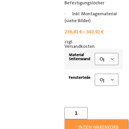
Befestigungslöcher
· Inkl. Montagematerial
(siehe Bilder)
236,81
€
–
343,91
€
zzgl.
[shipping_class]
Versandkosten
Material
Seitenwand
Fensterteile
IN DEN WARENKORB