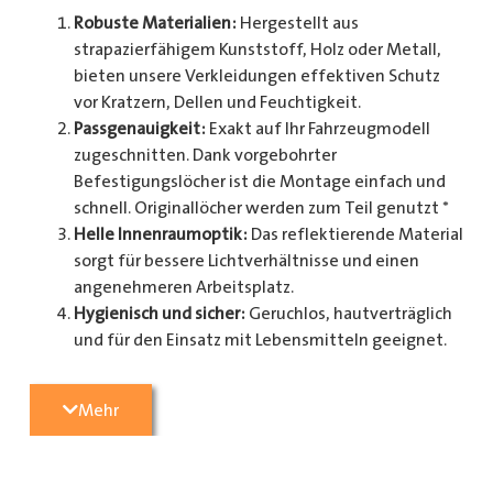
Robuste Materialien:
Hergestellt aus
strapazierfähigem Kunststoff, Holz oder Metall,
bieten unsere Verkleidungen effektiven Schutz
vor Kratzern, Dellen und Feuchtigkeit.
Passgenauigkeit:
Exakt auf Ihr Fahrzeugmodell
zugeschnitten. Dank vorgebohrter
Befestigungslöcher ist die Montage einfach und
schnell. Originallöcher werden zum Teil genutzt *
Helle Innenraumoptik:
Das reflektierende Material
sorgt für bessere Lichtverhältnisse und einen
angenehmeren Arbeitsplatz.
Hygienisch und sicher:
Geruchlos, hautverträglich
und für den Einsatz mit Lebensmitteln geeignet.
Zusätzlicher Schutz:
Optional erhältlich mit
Radkastenschutz, großflächigen Seitenteilen und
Mehr
mehr.
Pflegeleicht:
Widerstandsfähig gegen Schmutz
und einfache Reinigung.