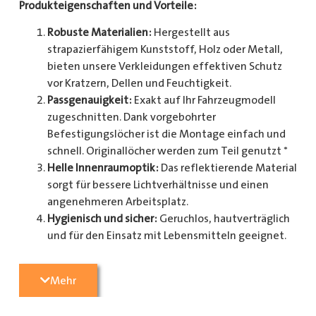
Produkteigenschaften und Vorteile:
Robuste Materialien:
Hergestellt aus
strapazierfähigem Kunststoff, Holz oder Metall,
bieten unsere Verkleidungen effektiven Schutz
vor Kratzern, Dellen und Feuchtigkeit.
Passgenauigkeit:
Exakt auf Ihr Fahrzeugmodell
zugeschnitten. Dank vorgebohrter
Befestigungslöcher ist die Montage einfach und
schnell. Originallöcher werden zum Teil genutzt *
Helle Innenraumoptik:
Das reflektierende Material
sorgt für bessere Lichtverhältnisse und einen
angenehmeren Arbeitsplatz.
Hygienisch und sicher:
Geruchlos, hautverträglich
und für den Einsatz mit Lebensmitteln geeignet.
Zusätzlicher Schutz:
Optional erhältlich mit
Radkastenschutz, großflächigen Seitenteilen und
Mehr
mehr.
Pflegeleicht:
Widerstandsfähig gegen Schmutz