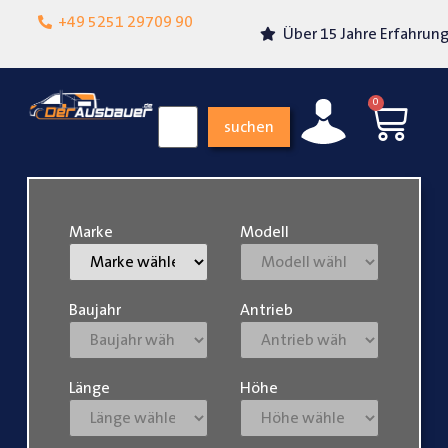
Lokalgeschäft in
+49 5251 29709 90
Über 15 Jahre Erfahrung
Paderborn
0
suchen
Marke
Modell
Baujahr
Antrieb
Länge
Höhe