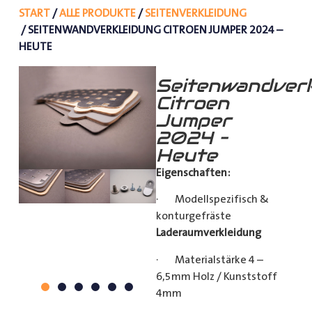
START
/
ALLE PRODUKTE
/
SEITENVERKLEIDUNG
/ SEITENWANDVERKLEIDUNG CITROEN JUMPER 2024 –
HEUTE
Seitenwandverk
Citroen
Jumper
2024 –
Heute
Eigenschaften:
· Modellspezifisch &
konturgefräste
Laderaumverkleidung
· Materialstärke 4 –
6,5mm Holz / Kunststoff
4mm