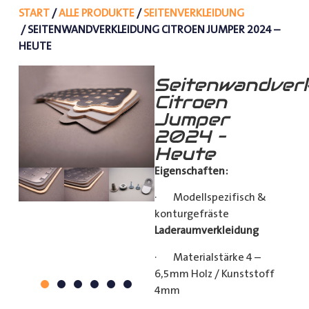
START
/
ALLE PRODUKTE
/
SEITENVERKLEIDUNG
/ SEITENWANDVERKLEIDUNG CITROEN JUMPER 2024 –
HEUTE
Seitenwandverk
Citroen
Jumper
2024 –
Heute
Eigenschaften:
· Modellspezifisch &
konturgefräste
Laderaumverkleidung
· Materialstärke 4 –
6,5mm Holz / Kunststoff
4mm