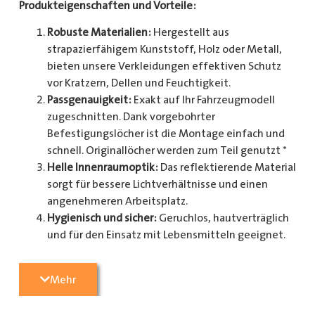
Produkteigenschaften und Vorteile:
Robuste Materialien:
Hergestellt aus
strapazierfähigem Kunststoff, Holz oder Metall,
bieten unsere Verkleidungen effektiven Schutz
vor Kratzern, Dellen und Feuchtigkeit.
Passgenauigkeit:
Exakt auf Ihr Fahrzeugmodell
zugeschnitten. Dank vorgebohrter
Befestigungslöcher ist die Montage einfach und
schnell. Originallöcher werden zum Teil genutzt *
Helle Innenraumoptik:
Das reflektierende Material
sorgt für bessere Lichtverhältnisse und einen
angenehmeren Arbeitsplatz.
Hygienisch und sicher:
Geruchlos, hautverträglich
und für den Einsatz mit Lebensmitteln geeignet.
Zusätzlicher Schutz:
Optional erhältlich mit
Radkastenschutz, großflächigen Seitenteilen und
Mehr
mehr.
Pflegeleicht:
Widerstandsfähig gegen Schmutz