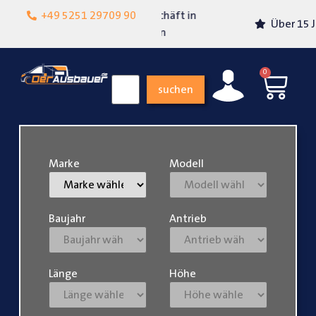
Lokalgeschäft in
+49 5251 29709 90
Über 15 Jahre Erfahrung
Paderborn
0
suchen
Marke
Modell
Baujahr
Antrieb
Länge
Höhe