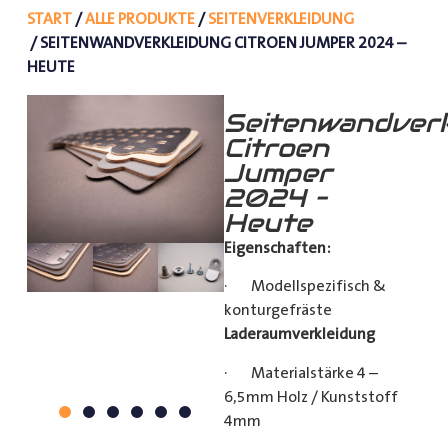
START
/
ALLE PRODUKTE
/
SEITENVERKLEIDUNG
/ SEITENWANDVERKLEIDUNG CITROEN JUMPER 2024 –
HEUTE
Seitenwandverk
Citroen
Jumper
2024 –
Heute
Eigenschaften:
· Modellspezifisch &
konturgefräste
Laderaumverkleidung
· Materialstärke 4 –
6,5mm Holz / Kunststoff
4mm