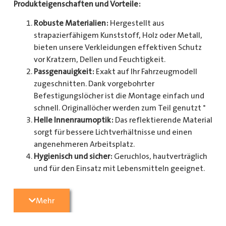
Produkteigenschaften und Vorteile:
Robuste Materialien:
Hergestellt aus
strapazierfähigem Kunststoff, Holz oder Metall,
bieten unsere Verkleidungen effektiven Schutz
vor Kratzern, Dellen und Feuchtigkeit.
Passgenauigkeit:
Exakt auf Ihr Fahrzeugmodell
zugeschnitten. Dank vorgebohrter
Befestigungslöcher ist die Montage einfach und
schnell. Originallöcher werden zum Teil genutzt *
Helle Innenraumoptik:
Das reflektierende Material
sorgt für bessere Lichtverhältnisse und einen
angenehmeren Arbeitsplatz.
Hygienisch und sicher:
Geruchlos, hautverträglich
und für den Einsatz mit Lebensmitteln geeignet.
Zusätzlicher Schutz:
Optional erhältlich mit
Radkastenschutz, großflächigen Seitenteilen und
Mehr
mehr.
Pflegeleicht:
Widerstandsfähig gegen Schmutz