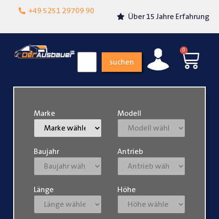
Lokalgeschäft in
+49 5251 29709 90
Über 15 Jahre Erfahrung
Paderborn
0
suchen
Marke
Modell
Baujahr
Antrieb
Länge
Höhe