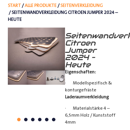
START
/
ALLE PRODUKTE
/
SEITENVERKLEIDUNG
/ SEITENWANDVERKLEIDUNG CITROEN JUMPER 2024 –
HEUTE
Seitenwandverk
Citroen
Jumper
2024 –
Heute
Eigenschaften:
· Modellspezifisch &
konturgefräste
Laderaumverkleidung
· Materialstärke 4 –
6,5mm Holz / Kunststoff
4mm