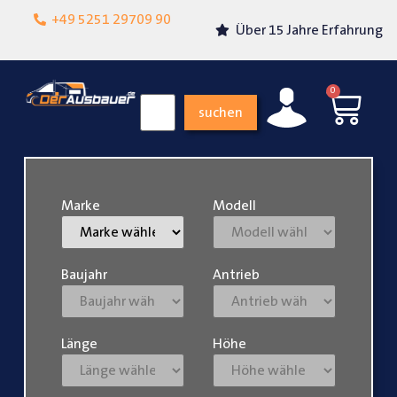
Lokalgeschäft in
+49 5251 29709 90
Über 15 Jahre Erfahrung
Paderborn
0
suchen
Marke
Modell
Baujahr
Antrieb
Länge
Höhe