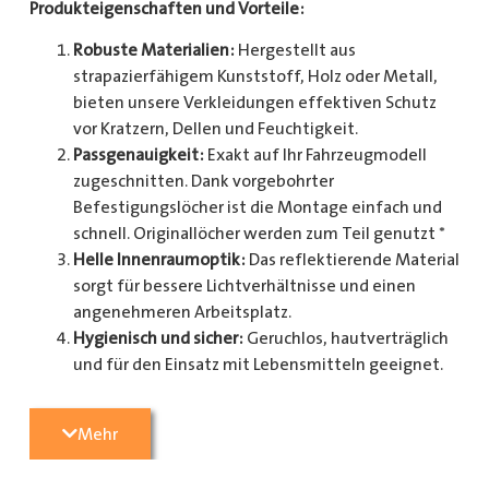
Produkteigenschaften und Vorteile:
Robuste Materialien:
Hergestellt aus
strapazierfähigem Kunststoff, Holz oder Metall,
bieten unsere Verkleidungen effektiven Schutz
vor Kratzern, Dellen und Feuchtigkeit.
Passgenauigkeit:
Exakt auf Ihr Fahrzeugmodell
zugeschnitten. Dank vorgebohrter
Befestigungslöcher ist die Montage einfach und
schnell. Originallöcher werden zum Teil genutzt *
Helle Innenraumoptik:
Das reflektierende Material
sorgt für bessere Lichtverhältnisse und einen
angenehmeren Arbeitsplatz.
Hygienisch und sicher:
Geruchlos, hautverträglich
und für den Einsatz mit Lebensmitteln geeignet.
Zusätzlicher Schutz:
Optional erhältlich mit
Radkastenschutz, großflächigen Seitenteilen und
Mehr
mehr.
Pflegeleicht:
Widerstandsfähig gegen Schmutz