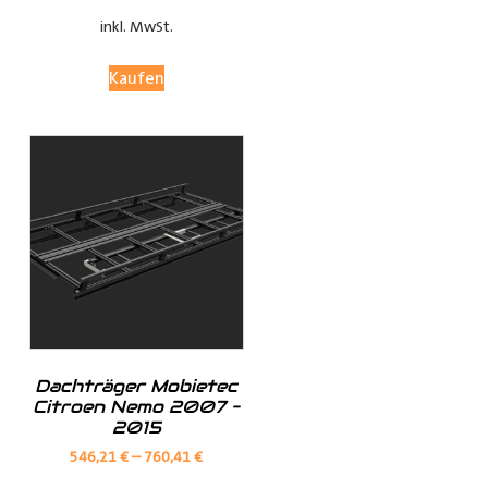
bleibt.
inkl. MwSt.
Anpassungsoptionen:
Kaufen
(je nach Fahrzeugmodell, sind nur die jeweils möglichen
Optionen sichtbar)
Fensterteile:
Ø Fensterloser Laderaum = Im Laderaum sind keine
Fenster vorhanden
Dachträger Mobietec
Ø Fenster im Laderaum = Es sind Fenster in der
Citroen Nemo 2007 –
Schiebtür(en) und in der Heckklappe / Hecktüren, diese
2015
Verkleidungsteile werden dann nicht mitgeliefert
546,21
€
–
760,41
€