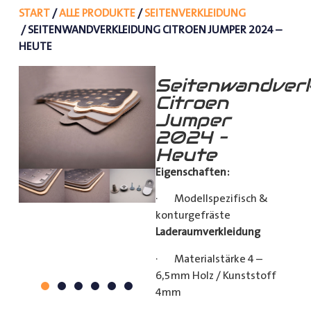
START
/
ALLE PRODUKTE
/
SEITENVERKLEIDUNG
/ SEITENWANDVERKLEIDUNG CITROEN JUMPER 2024 –
HEUTE
Seitenwandverk
Citroen
Jumper
2024 –
Heute
Eigenschaften:
· Modellspezifisch &
konturgefräste
Laderaumverkleidung
· Materialstärke 4 –
6,5mm Holz / Kunststoff
4mm