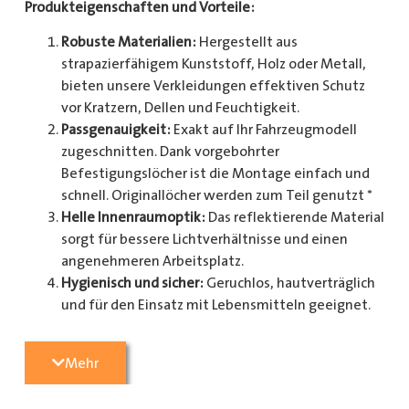
Produkteigenschaften und Vorteile:
Robuste Materialien:
Hergestellt aus
strapazierfähigem Kunststoff, Holz oder Metall,
bieten unsere Verkleidungen effektiven Schutz
vor Kratzern, Dellen und Feuchtigkeit.
Passgenauigkeit:
Exakt auf Ihr Fahrzeugmodell
zugeschnitten. Dank vorgebohrter
Befestigungslöcher ist die Montage einfach und
schnell. Originallöcher werden zum Teil genutzt *
Helle Innenraumoptik:
Das reflektierende Material
sorgt für bessere Lichtverhältnisse und einen
angenehmeren Arbeitsplatz.
Hygienisch und sicher:
Geruchlos, hautverträglich
und für den Einsatz mit Lebensmitteln geeignet.
Zusätzlicher Schutz:
Optional erhältlich mit
Radkastenschutz, großflächigen Seitenteilen und
Mehr
mehr.
Pflegeleicht:
Widerstandsfähig gegen Schmutz