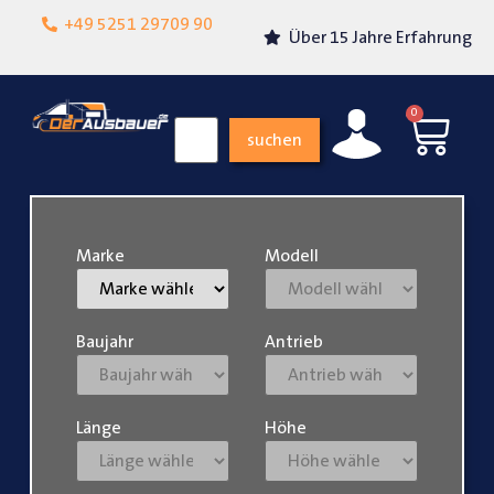
Lokalgeschäft in
+49 5251 29709 90
Über 15 Jahre Erfahrung
Paderborn
0
suchen
Marke
Modell
Baujahr
Antrieb
Länge
Höhe