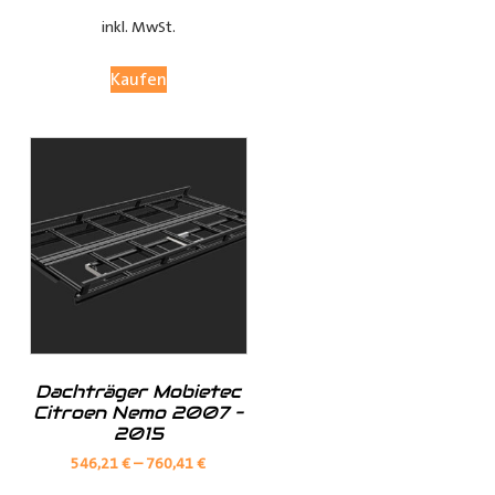
bleibt.
inkl. MwSt.
Anpassungsoptionen:
Kaufen
(je nach Fahrzeugmodell, sind nur die jeweils möglichen
Optionen sichtbar)
Fensterteile:
Ø Fensterloser Laderaum = Im Laderaum sind keine
Fenster vorhanden
Dachträger Mobietec
Ø Fenster im Laderaum = Es sind Fenster in der
Citroen Nemo 2007 –
Schiebtür(en) und in der Heckklappe / Hecktüren, diese
2015
Verkleidungsteile werden dann nicht mitgeliefert
546,21
€
–
760,41
€