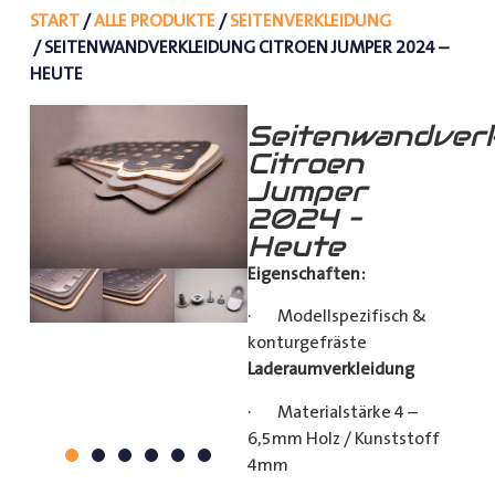
START
/
ALLE PRODUKTE
/
SEITENVERKLEIDUNG
/ SEITENWANDVERKLEIDUNG CITROEN JUMPER 2024 –
HEUTE
Seitenwandverk
Citroen
Jumper
2024 –
Heute
Eigenschaften:
· Modellspezifisch &
konturgefräste
Laderaumverkleidung
· Materialstärke 4 –
6,5mm Holz / Kunststoff
4mm