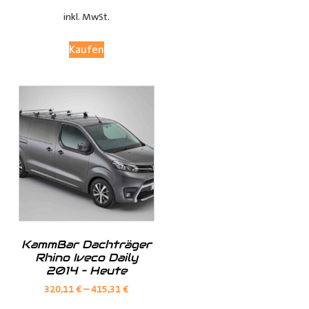
bleibt.
inkl. MwSt.
Anpassungsoptionen:
Kaufen
(je nach Fahrzeugmodell, sind nur die jeweils möglichen
Optionen sichtbar)
Fensterteile:
Ø Fensterloser Laderaum = Im Laderaum sind keine
Fenster vorhanden
KammBar Dachträger
Ø Fenster im Laderaum = Es sind Fenster in der
Rhino Iveco Daily
Schiebtür(en) und in der Heckklappe / Hecktüren, diese
2014 – Heute
Verkleidungsteile werden dann nicht mitgeliefert
320,11
€
–
415,31
€