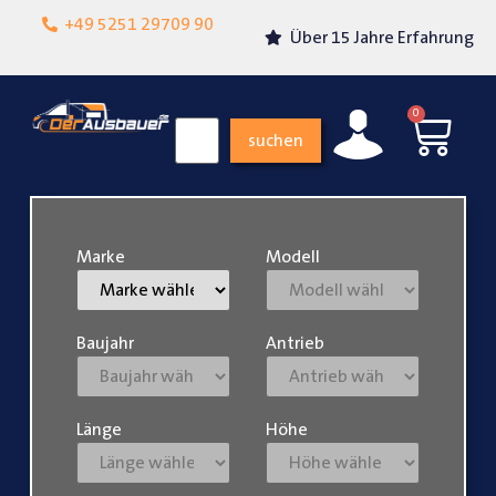
Lokalgeschäft in
+49 5251 29709 90
Über 15 Jahre Erfahrung
Paderborn
0
suchen
Marke
Modell
Baujahr
Antrieb
Länge
Höhe