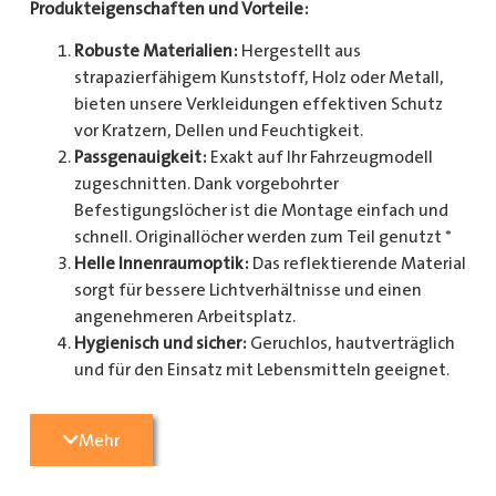
Produkteigenschaften und Vorteile:
Robuste Materialien:
Hergestellt aus
strapazierfähigem Kunststoff, Holz oder Metall,
bieten unsere Verkleidungen effektiven Schutz
vor Kratzern, Dellen und Feuchtigkeit.
Passgenauigkeit:
Exakt auf Ihr Fahrzeugmodell
zugeschnitten. Dank vorgebohrter
Befestigungslöcher ist die Montage einfach und
schnell. Originallöcher werden zum Teil genutzt *
Helle Innenraumoptik:
Das reflektierende Material
sorgt für bessere Lichtverhältnisse und einen
angenehmeren Arbeitsplatz.
Hygienisch und sicher:
Geruchlos, hautverträglich
und für den Einsatz mit Lebensmitteln geeignet.
Zusätzlicher Schutz:
Optional erhältlich mit
Radkastenschutz, großflächigen Seitenteilen und
Mehr
mehr.
Pflegeleicht:
Widerstandsfähig gegen Schmutz