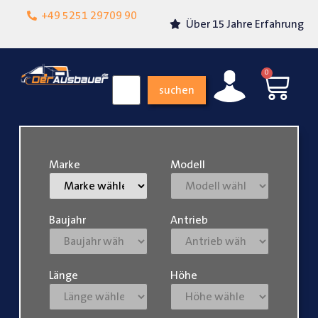
Lokalgeschäft in
+49 5251 29709 90
Über 15 Jahre Erfahrung
Paderborn
0
suchen
Marke
Modell
Baujahr
Antrieb
Länge
Höhe