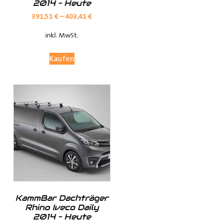
2014 – Heute
Verkleidungen bieten optimalen Schutz für Ihren
Laderaum, wodurch Ihr Fahrzeug länger in Top-Zustand
391,51
€
–
403,41
€
bleibt.
inkl. MwSt.
Anpassungsoptionen:
Kaufen
(je nach Fahrzeugmodell, sind nur die jeweils möglichen
Optionen sichtbar)
Fensterteile:
Ø Fensterloser Laderaum = Im Laderaum sind keine
Fenster vorhanden
KammBar Dachträger
Ø Fenster im Laderaum = Es sind Fenster in der
Rhino Iveco Daily
Schiebtür(en) und in der Heckklappe / Hecktüren, diese
2014 – Heute