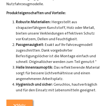
Nutzfahrzeugmodelle.
Produkteigenschaften und Vorteile:
Robuste Materialien:
Hergestellt aus
strapazierfähigem Kunststoff, Holz oder Metall,
bieten unsere Verkleidungen effektiven Schutz
vor Kratzern, Dellen und Feuchtigkeit.
Passgenauigkeit:
Exakt auf Ihr Fahrzeugmodell
zugeschnitten. Dank vorgebohrter
Befestigungslöcher ist die Montage einfach und
schnell. Originallöcher werden zum Teil genutzt *
Helle Innenraumoptik:
Das reflektierende Material
sorgt für bessere Lichtverhältnisse und einen
angenehmeren Arbeitsplatz.
Hygienisch und sicher:
Geruchlos, hautverträglich
und für den Einsatz mit Lebensmitteln geeignet.
Zusätzlicher Schutz:
Optional erhältlich mit
Radkastenschutz, großflächigen Seitenteilen und
Mehr