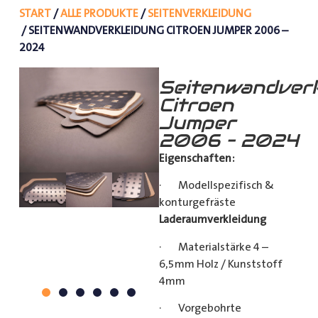
START
/
ALLE PRODUKTE
/
SEITENVERKLEIDUNG
/ SEITENWANDVERKLEIDUNG CITROEN JUMPER 2006 –
2024
Seitenwandverk
Citroen
Jumper
2006 – 2024
Eigenschaften:
· Modellspezifisch &
konturgefräste
Laderaumverkleidung
· Materialstärke 4 –
6,5mm Holz / Kunststoff
4mm
· Vorgebohrte