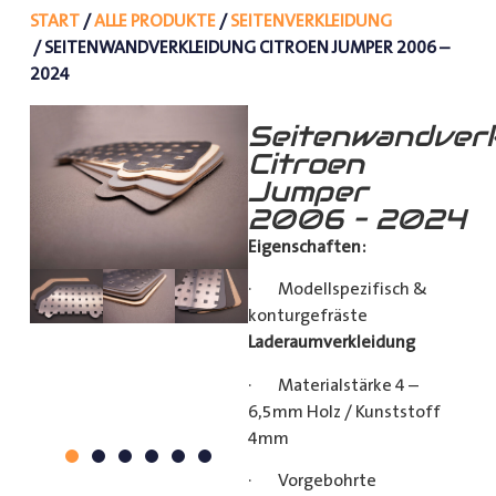
START
/
ALLE PRODUKTE
/
SEITENVERKLEIDUNG
/ SEITENWANDVERKLEIDUNG CITROEN JUMPER 2006 –
2024
Seitenwandverk
Citroen
Jumper
2006 – 2024
Eigenschaften:
· Modellspezifisch &
konturgefräste
Laderaumverkleidung
· Materialstärke 4 –
6,5mm Holz / Kunststoff
4mm
· Vorgebohrte