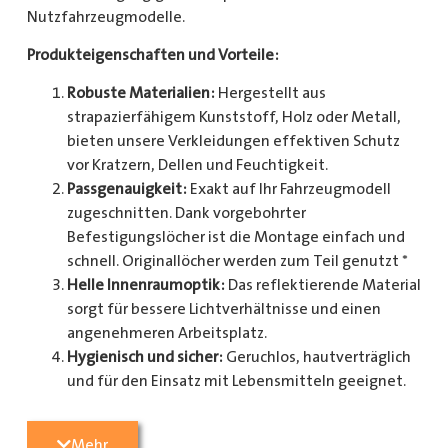
Nutzfahrzeugmodelle.
Produkteigenschaften und Vorteile:
Robuste Materialien:
Hergestellt aus
strapazierfähigem Kunststoff, Holz oder Metall,
bieten unsere Verkleidungen effektiven Schutz
vor Kratzern, Dellen und Feuchtigkeit.
Passgenauigkeit:
Exakt auf Ihr Fahrzeugmodell
zugeschnitten. Dank vorgebohrter
Befestigungslöcher ist die Montage einfach und
schnell. Originallöcher werden zum Teil genutzt *
Helle Innenraumoptik:
Das reflektierende Material
sorgt für bessere Lichtverhältnisse und einen
angenehmeren Arbeitsplatz.
Hygienisch und sicher:
Geruchlos, hautverträglich
und für den Einsatz mit Lebensmitteln geeignet.
Zusätzlicher Schutz:
Optional erhältlich mit
Radkastenschutz, großflächigen Seitenteilen und
Mehr