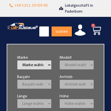
+49 5251 29709 90
Lokalgeschäft in
Über 15 Jahre Erfa
heit
Paderborn
0
suchen
Marke
Modell
Baujahr
Antrieb
Länge
Höhe