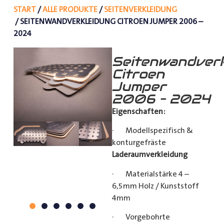
START
/
ALLE PRODUKTE
/
SEITENVERKLEIDUNG
/ SEITENWANDVERKLEIDUNG CITROEN JUMPER 2006 –
2024
Seitenwandverk
Citroen
Jumper
2006 – 2024
Eigenschaften:
· Modellspezifisch &
konturgefräste
Laderaumverkleidung
· Materialstärke 4 –
6,5mm Holz / Kunststoff
4mm
· Vorgebohrte