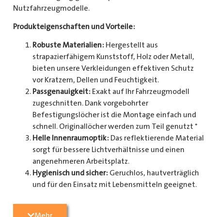
Nutzfahrzeugmodelle.
Produkteigenschaften und Vorteile:
Robuste Materialien:
Hergestellt aus
strapazierfähigem Kunststoff, Holz oder Metall,
bieten unsere Verkleidungen effektiven Schutz
vor Kratzern, Dellen und Feuchtigkeit.
Passgenauigkeit:
Exakt auf Ihr Fahrzeugmodell
zugeschnitten. Dank vorgebohrter
Befestigungslöcher ist die Montage einfach und
schnell. Originallöcher werden zum Teil genutzt *
Helle Innenraumoptik:
Das reflektierende Material
sorgt für bessere Lichtverhältnisse und einen
angenehmeren Arbeitsplatz.
Hygienisch und sicher:
Geruchlos, hautverträglich
und für den Einsatz mit Lebensmitteln geeignet.
Zusätzlicher Schutz:
Optional erhältlich mit
Radkastenschutz, großflächigen Seitenteilen und
Mehr