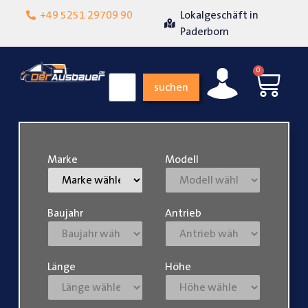
+49 5251 29709 90
Lokalgeschäft in
Über 15 Jahr
iedenheit
Paderborn
0
suchen
Marke
Modell
Baujahr
Antrieb
Länge
Höhe